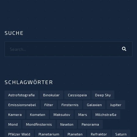
SUCHE
Search...
SCHLAGWÖRTER
Astrofotografie
Binokular
Cassiopeia
Deep Sky
Emissionsnebel
Filter
Finsternis
Galaxien
Jupiter
Kamera
Kometen
Maksutov
Mars
Milchstraße
Mond
Mondfinsternis
Newton
Panorama
Pfälzer Wald
Planetarium
Planeten
Refraktor
Saturn