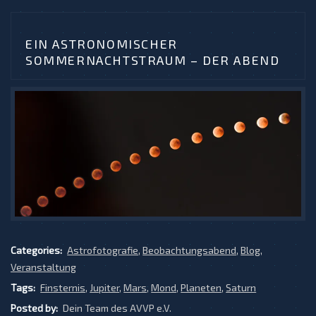
EIN ASTRONOMISCHER
SOMMERNACHTSTRAUM – DER ABEND
Categories:
Astrofotografie
,
Beobachtungsabend
,
Blog
,
Veranstaltung
Tags:
Finsternis
,
Jupiter
,
Mars
,
Mond
,
Planeten
,
Saturn
Posted by:
Dein Team des AVVP e.V.