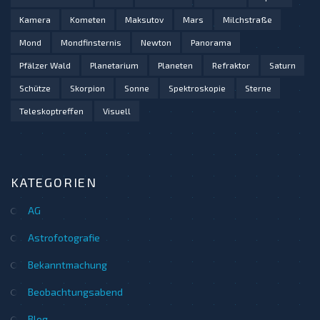
Kamera
Kometen
Maksutov
Mars
Milchstraße
Mond
Mondfinsternis
Newton
Panorama
Pfälzer Wald
Planetarium
Planeten
Refraktor
Saturn
Schütze
Skorpion
Sonne
Spektroskopie
Sterne
Teleskoptreffen
Visuell
KATEGORIEN
AG
Astrofotografie
Bekanntmachung
Beobachtungsabend
Blog