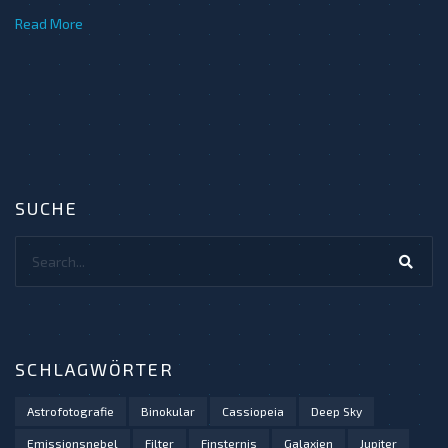
Read More
SUCHE
Search...
SCHLAGWÖRTER
Astrofotografie
Binokular
Cassiopeia
Deep Sky
Emissionsnebel
Filter
Finsternis
Galaxien
Jupiter