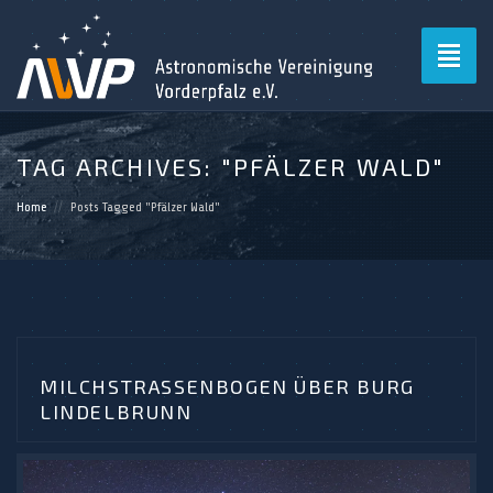
Toggl
naviga
TAG ARCHIVES:
"PFÄLZER WALD"
Home
Posts Tagged "Pfälzer Wald"
MILCHSTRASSENBOGEN ÜBER BURG L
INDELBRUNN