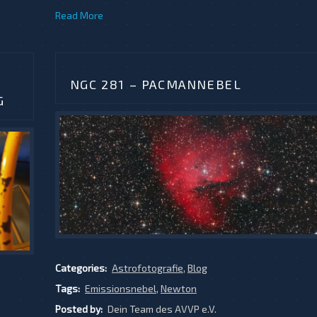
Read More
NGC 281 – PACMANNEBEL
G
Categories:
Astrofotografie
,
Blog
Tags:
Emissionsnebel
,
Newton
Posted by:
Dein Team des AVVP e.V.