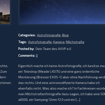
Categories:
Astrofotografie
,
Blog
Tags:
Astrofotografie
,
Kamera
,
Milchstraße
Posted by:
Dein Team des AVVP e.V.
Comments:
0
öchte,
Eigentlich mache ich keine Astrofotografie, ich besitze zw
. Zum
ein Teleskop (Meade LXD75) und eine ganz ordentliche
dern
Montierung (Bresser EXOS-1) aber ohne Nachführung wird
 schönen
das nichts. Und eine astromodifizierte Kamera habe ich
ebenfalls nicht. Was also mache ich? In Fachkreisen würd
man Milchstraßenfotografie dazu sagen, ich habe eine S
a6000, ein Samyang 12mm f2.0 und ein […]