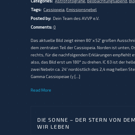
Categories:
Astrofotografie
,
Beobachtungsabend
,
Bl
Tags:
Cassiopeia
,
Emissionsnebel
Posted by:
Dein Team des AVVP e.V.
Comments:
0
Das aktuelle Bild zeigt einen 80′ x 52′ großen Ausschn
dem zentralen Teil der Cassiopeia. Norden ist unten, 
rechts, für die nachfolgenden Erklärungen empfiehlt e
also, das Bild erst um 180° zu drehen. IC 63 ist der hell
zwei Nebeln ca. 24′ nordöstlich des 2,4 mag hellen St
Gamma Cassiopeiae (γ […]
Read More
DIE SONNE – DER STERN VON DE
WIR LEBEN