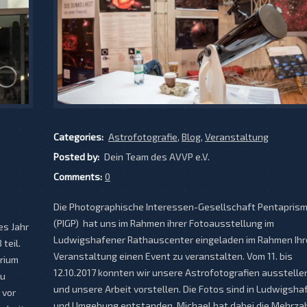
Categories:
Astrofotografie
,
Blog
,
Veranstaltung
Posted by:
Dein Team des AVVP e.V.
Comments:
0
Die Photographische Interessen-Gesellschaft Pentapris
(PIGP) hat uns im Rahmen ihrer Fotoausstellung im
es Jahr
Ludwigshafener Rathauscenter eingeladen im Rahmen Ihr
teil.
Veranstaltung einen Event zu veranstalten. Vom 11. bis
rium
12.10.2017 konnten wir unsere Astrofotografien ausstelle
zu
und unsere Arbeit vorstellen. Die Fotos sind in Ludwigsha
 vor
und Umgebung entstanden. Michael hat dabei die Mehrza