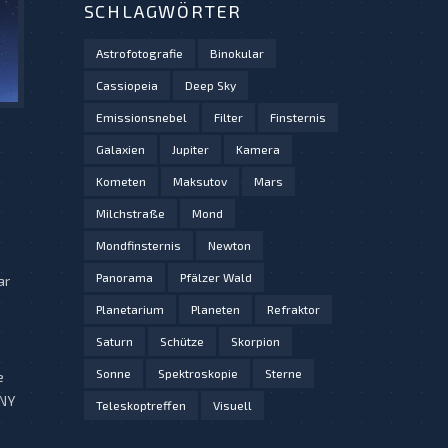
SCHLAGWÖRTER
Astrofotografie
Binokular
Cassiopeia
Deep Sky
Emissionsnebel
Filter
Finsternis
Galaxien
Jupiter
Kamera
Kometen
Maksutov
Mars
Milchstraße
Mond
Mondfinsternis
Newton
Panorama
Pfälzer Wald
ar
Planetarium
Planeten
Refraktor
Saturn
Schütze
Skorpion
Sonne
Spektroskopie
Sterne
e
ONY
Teleskoptreffen
Visuell