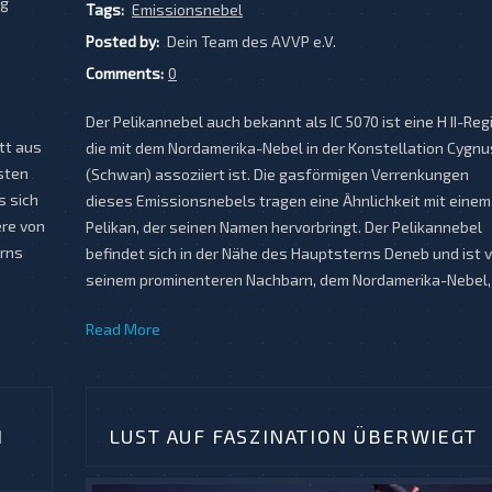
og
Tags:
Emissionsnebel
Posted by:
Dein Team des AVVP e.V.
Comments:
0
Der Pelikannebel auch bekannt als IC 5070 ist eine H II-Reg
itt aus
die mit dem Nordamerika-Nebel in der Konstellation Cygnu
Osten
(Schwan) assoziiert ist. Die gasförmigen Verrenkungen
s sich
dieses Emissionsnebels tragen eine Ähnlichkeit mit einem
ere von
Pelikan, der seinen Namen hervorbringt. Der Pelikannebel
erns
befindet sich in der Nähe des Hauptsterns Deneb und ist 
seinem prominenteren Nachbarn, dem Nordamerika-Nebel,
Read More
M
LUST AUF FASZINATION ÜBERWIEGT