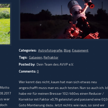
Categories:
Astrofotografie
,
Blog
,
Equipment
Tags:
Galaxien
,
Refraktor
Posted by:
Dein Team des AVVP e.V.
Comments:
0
Wer kennt das nicht, kaum hat man sich etwas neu
 Motto
angeschafft muss man es auch testen. Nun so auch ich. Ic
08.2017
habe mir für meinen Bresser 102/460xs einen Reducer /
ass war
Korrektor mit Faktor x0,79 geleistet und passend eine EQ3
edoch
Goto Montierung dazu. Jetzt nichts wie raus, so sind wir