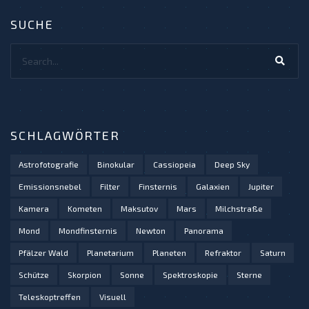
SUCHE
Search...
SCHLAGWÖRTER
Astrofotografie
Binokular
Cassiopeia
Deep Sky
Emissionsnebel
Filter
Finsternis
Galaxien
Jupiter
Kamera
Kometen
Maksutov
Mars
Milchstraße
Mond
Mondfinsternis
Newton
Panorama
Pfälzer Wald
Planetarium
Planeten
Refraktor
Saturn
Schütze
Skorpion
Sonne
Spektroskopie
Sterne
Teleskoptreffen
Visuell