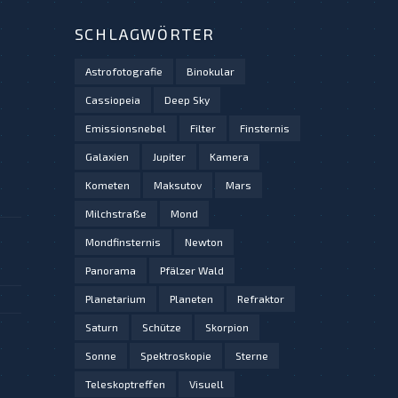
SCHLAGWÖRTER
Astrofotografie
Binokular
Cassiopeia
Deep Sky
Emissionsnebel
Filter
Finsternis
Galaxien
Jupiter
Kamera
Kometen
Maksutov
Mars
Milchstraße
Mond
Mondfinsternis
Newton
Panorama
Pfälzer Wald
Planetarium
Planeten
Refraktor
Saturn
Schütze
Skorpion
Sonne
Spektroskopie
Sterne
Teleskoptreffen
Visuell