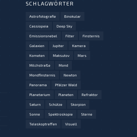
SCHLAGWÖRTER
Astrofotografie
Binokular
Cassiopeia
Deep Sky
Emissionsnebel
Filter
Finsternis
Galaxien
Jupiter
Kamera
Kometen
Maksutov
Mars
Milchstraße
Mond
Mondfinsternis
Newton
Panorama
Pfälzer Wald
Planetarium
Planeten
Refraktor
Saturn
Schütze
Skorpion
Sonne
Spektroskopie
Sterne
Teleskoptreffen
Visuell