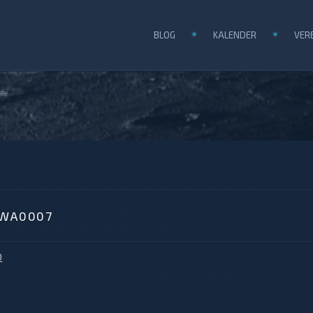
BLOG
KALENDER
VER
-WA0007
0