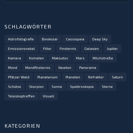
SCHLAGWÖRTER
Astrofotografie
Binokular
Cassiopeia
Deep Sky
Emissionsnebel
Filter
Finsternis
Galaxien
Jupiter
Kamera
Kometen
Maksutov
Mars
Milchstraße
Mond
Mondfinsternis
Newton
Panorama
Pfälzer Wald
Planetarium
Planeten
Refraktor
Saturn
Schütze
Skorpion
Sonne
Spektroskopie
Sterne
Teleskoptreffen
Visuell
KATEGORIEN