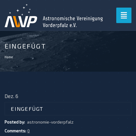
Toggl
naviga
EINGEFÜGT
Home
Dez. 6
EINGEFÜGT
Posted by:
astronomie-vorderpfalz
Comments:
0