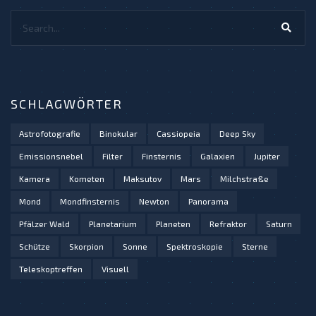
Search...
SCHLAGWÖRTER
Astrofotografie
Binokular
Cassiopeia
Deep Sky
Emissionsnebel
Filter
Finsternis
Galaxien
Jupiter
Kamera
Kometen
Maksutov
Mars
Milchstraße
Mond
Mondfinsternis
Newton
Panorama
Pfälzer Wald
Planetarium
Planeten
Refraktor
Saturn
Schütze
Skorpion
Sonne
Spektroskopie
Sterne
Teleskoptreffen
Visuell