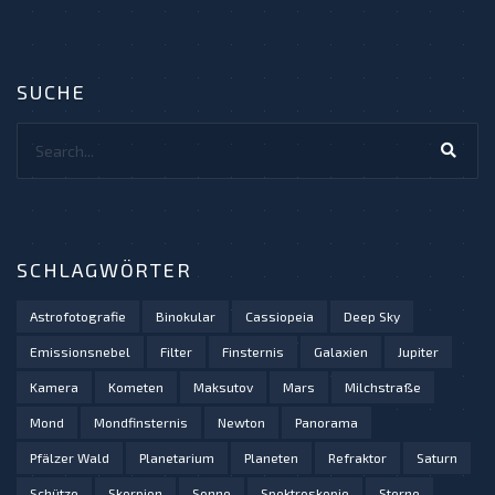
SUCHE
Search...
SCHLAGWÖRTER
Astrofotografie
Binokular
Cassiopeia
Deep Sky
Emissionsnebel
Filter
Finsternis
Galaxien
Jupiter
Kamera
Kometen
Maksutov
Mars
Milchstraße
Mond
Mondfinsternis
Newton
Panorama
Pfälzer Wald
Planetarium
Planeten
Refraktor
Saturn
Schütze
Skorpion
Sonne
Spektroskopie
Sterne