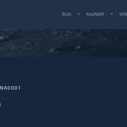
BLOG
KALENDER
VER
-WA0001
0