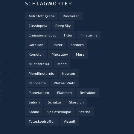
SCHLAGWÖRTER
Astrofotografie
Binokular
Cassiopeia
Deep Sky
Emissionsnebel
Filter
Finsternis
Galaxien
Jupiter
Kamera
Kometen
Maksutov
Mars
Milchstraße
Mond
Mondfinsternis
Newton
Panorama
Pfälzer Wald
Planetarium
Planeten
Refraktor
Saturn
Schütze
Skorpion
Sonne
Spektroskopie
Sterne
Teleskoptreffen
Visuell