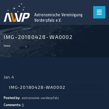
Toggl
naviga
IMG-20180428-WA0002
Home
Jan. 4
IMG-20180428-WA0002
Posted by:
astronomie-vorderpfalz
Comments:
0