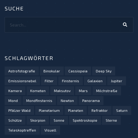
SUCHE
Search...
SCHLAGWÖRTER
Astrofotografie
Binokular
Cassiopeia
Deep Sky
Emissionsnebel
Filter
Finsternis
Galaxien
Jupiter
Kamera
Kometen
Maksutov
Mars
Milchstraße
Mond
Mondfinsternis
Newton
Panorama
Pfälzer Wald
Planetarium
Planeten
Refraktor
Saturn
Schütze
Skorpion
Sonne
Spektroskopie
Sterne
Teleskoptreffen
Visuell