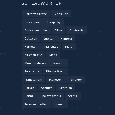
SCHLAGWÖRTER
Astrofotografie
Binokular
Cassiopeia
Deep Sky
Emissionsnebel
Filter
Finsternis
Galaxien
Jupiter
Kamera
Kometen
Maksutov
Mars
Milchstraße
Mond
Mondfinsternis
Newton
Panorama
Pfälzer Wald
Planetarium
Planeten
Refraktor
Saturn
Schütze
Skorpion
Sonne
Spektroskopie
Sterne
Teleskoptreffen
Visuell