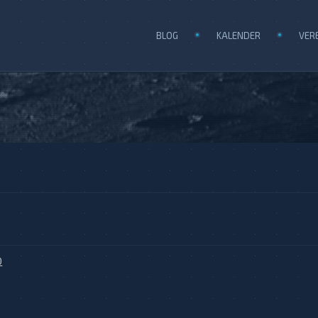
BLOG
KALENDER
VER
0