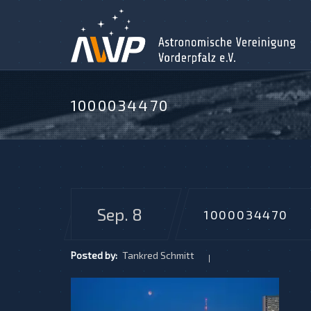
1000034470
Sep. 8
1000034470
Posted by:
Tankred Schmitt